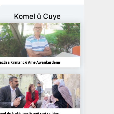
Komel û Cuye
eclîsa Kirmanckî Ame Awankerdene
ed do hetê meclîsanê şarî ra bêro