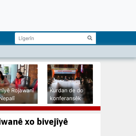
nîyê Rojawanî
Kurdan de do
Nepalî
konferansêk
eyî...
bêro...
iwanê xo bivejîyê