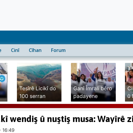
e
Cinî
Cîhan
Forum
Tesîrê Licikî do
Ganî Îmrali bêro
Ci
100 serran
padayene
û 
dewam...
am
dkî wendiş û nuştiş musa: Wayîrê z
- 16:49