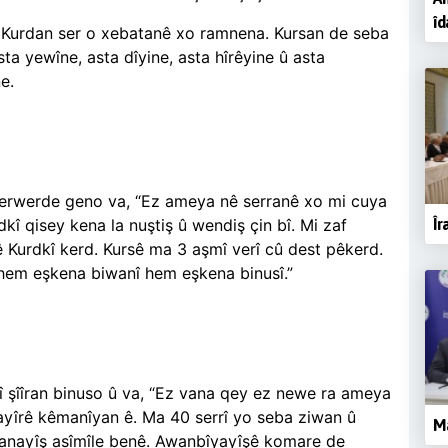
îd
ê Kurdan ser o xebatanê xo ramnena. Kursan de seba
a yewîne, asta dîyine, asta hîrêyine û asta
ne.
perwerde geno va, “Ez ameya nê serranê xo mi cuya
Îr
kî qisey kena la nuştiş û wendiş çin bî. Mi zaf
 Kurdkî kerd. Kursê ma 3 aşmî verî cû dest pêkerd.
 hem eşkena biwanî hem eşkena binusî.”
kî şîîran binuso û va, “Ez vana qey ez newe ra ameya
ayîrê kêmanîyan ê. Ma 40 serrî yo seba ziwan û
M
zanayîş asîmîle benê. Awanbîyayîşê komare de