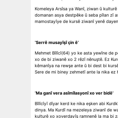
Komeleya Arsîsa ya Wanî, ziwan û kultur
domanan asya destpêke û seba pîlan zî ast
mamostayîye de kursê ziwanî yenê daye
‘Serrê musayîşî çin ê’
Mehmet Bîlîcî(64) yo ke asta yewîne de 
xo de bi ziwanê xo 2 rêzî nênuştê. Ez Kurd
kêmanîya na rewşe ante û bi dest bi kursê
Sere de mi biney zehmetî ante la nika ez
‘Ma ganî vera asîmîlasyonî xo ver bidê’
Bîlîcîyî dîyar kerd ke nika eşken abi Kurd
dinya. Ma Kurdî na mezeleya ziwanî de w
kulturê xo xoverdayîş ramnenê la ma bi 