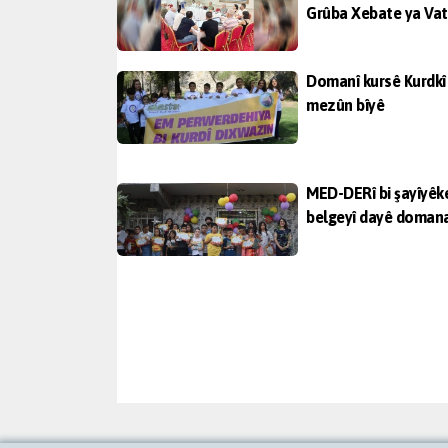
Grûba Xebate ya Vat
Domanî kursê Kurdkî
mezûn bîyê
MED-DERî bi şayîyêk
belgeyî dayê doman