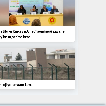
stîtuya Kurdî ya Amedî semînerê ziwanê
yîke organîze kerd
 rojî yo dewam kena