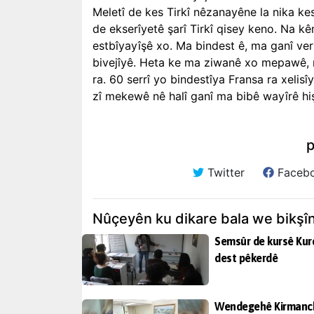
Meletî de kes Tirkî nêzanayêne la nika k
de ekserîyetê şarî Tirkî qisey keno. Na k
estbîyayîşê xo. Ma bindest ê, ma ganî ve
bivejîyê. Heta ke ma ziwanê xo mepawê,
ra. 60 serrî yo bindestîya Fransa ra xelis
zî mekewê nê halî ganî ma bibê wayîrê hi
p
Twitter
Faceb
Nûçeyên ku dikare bala we bikşî
Semsûr de kursê Kur
dest pêkerdê
Wendegehê Kirmanck