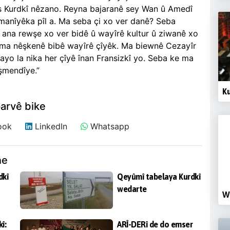
es Kurdkî nêzano. Reyna bajaranê sey Wan û Amedî
êmanîyêka pîl a. Ma seba çi xo ver danê? Seba
r ana rewşe xo ver bidê û wayîrê kultur û ziwanê xo
 ma nêşkenê bibê wayîrê çîyêk. Ma biewnê Cezayîr
îyayo la nika her çîyê înan Fransizkî yo. Seba ke ma
şmendîye.”
Ku
arvê bike
ook
LinkedIn
Whatsapp
ne
dkî
Qeyûmî tabelaya Kurdkî
wedarte
We
î:
ARÎ-DERî de do emser