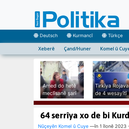
Deutsch
Kurmancî
Türkçe
Xeberê
Çand/Huner
Komel û Cuy
Amed do hetê
Tirkîya Rojava
meclîsanê şarî
de 4 wesayîtî
ra...
hedef...
64 serrîya xo de bi Kur
Nûçeyên Komel û Cuye
—
în 1 îlonê 2023 