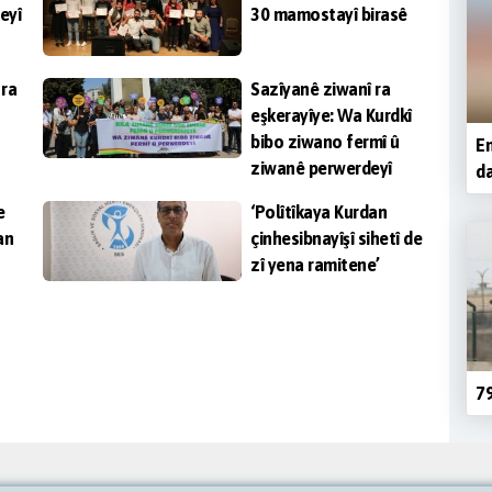
eyî
30 mamostayî birasê
 ra
Sazîyanê ziwanî ra
eşkerayîye: Wa Kurdkî
bibo ziwano fermî û
En
ziwanê perwerdeyî
da
e
‘Polîtîkaya Kurdan
an
çinhesibnayîşî sihetî de
zî yena ramitene’
79