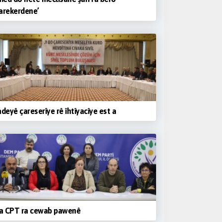
arekerdene’
adeyê çareserîye rê îhtîyacîye est a
a CPT ra cewab pawenê