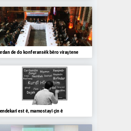
rdan de do konferansêk bêro viraştene
ndekarî est ê, mamostayî çin ê