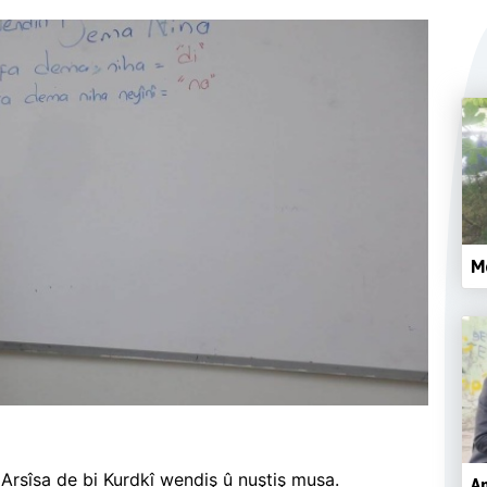
M
 Arsîsa de bi Kurdkî wendiş û nuştiş musa.
Am