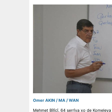
Omer AKIN / MA / WAN
Mehmet Bîlîcî, 64 serrîya xo de Komeleya