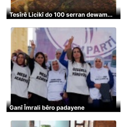
Tesîrê Licikî do 100 serran dewam...
Ganî Îmrali bêro padayene