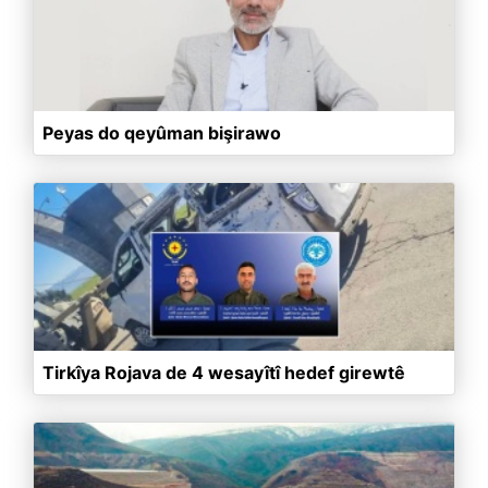
Peyas do qeyûman bişirawo
Tirkîya Rojava de 4 wesayîtî hedef girewtê