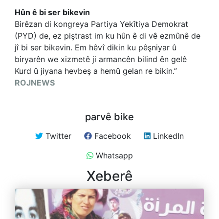
Hûn ê bi ser bikevin
Birêzan di kongreya Partiya Yekîtiya Demokrat
(PYD) de, ez piştrast im ku hûn ê di vê ezmûnê de
jî bi ser bikevin. Em hêvî dikin ku pêşniyar û
biryarên we xizmetê ji armancên bilind ên gelê
Kurd û jiyana hevbeş a hemû gelan re bikin.”
ROJNEWS
parvê bike
Twitter
Facebook
LinkedIn
Whatsapp
Xeberê