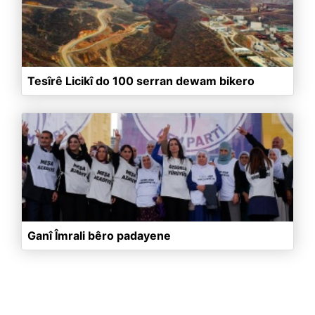
Tesîrê Licikî do 100 serran dewam bikero
Ganî Îmrali bêro padayene