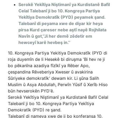
Serokê Yekîtiya Niştimanî ya Kurdistanê Bafil
Celal Talebanî ji bo 10. Kongreya Partiya
Yekîtiya Demokratîk (PYD) peyamek şand.
Talebanî di peyama xwe de diyar kir heya
pirsa Kurd çareser nebe aştî nayê Rojhilata
Navîn û got,’’Ji her demê zêdetir em
hewceyî karê hevbeş in.’’
10. Kongreya Partiya Yekitiya Demokratîk (PYD di
roja duyemîn de li Hesekê bi diruşma ʹBi hev re ji
bo pêkanîna azadiya fîzîkî ya Rêber Apo,
çespandina Rêveberiya Xweser û avakirina
Sûriyeke demokratîkʹ dewam kir. Li şûna Salih
Muslim û Asya Abdullah, Perwîn Yûsif û Xerîb Hiso
bûn hevserokên PYDʹê.
Serokê Yekîtiya Niştimanî ya Kurdistanê Bafil Celal
Talebanî ji bo 10. Kongreya Partiya Yekîtiya
Demokratîk (PYD) re şand.
Talebanî di nameya xwe de ji bo konferansa 10.