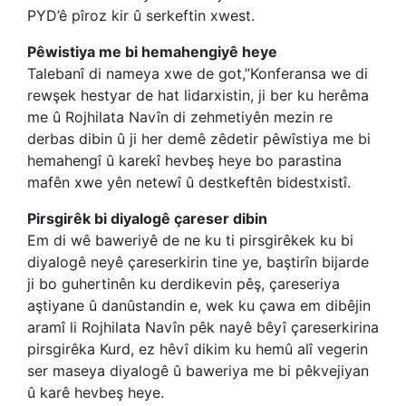
PYD’ê pîroz kir û serkeftin xwest.
Pêwistiya me bi hemahengiyê heye
Talebanî di nameya xwe de got,’’Konferansa we di
rewşek hestyar de hat lidarxistin, ji ber ku herêma
me û Rojhilata Navîn di zehmetiyên mezin re
derbas dibin û ji her demê zêdetir pêwîstiya me bi
hemahengî û karekî hevbeş heye bo parastina
mafên xwe yên netewî û destkeftên bidestxistî.
Pirsgirêk bi diyalogê çareser dibin
Em di wê baweriyê de ne ku ti pirsgirêkek ku bi
diyalogê neyê çareserkirin tine ye, baştirîn bijarde
ji bo guhertinên ku derdikevin pêş, çareseriya
aştiyane û danûstandin e, wek ku çawa em dibêjin
aramî li Rojhilata Navîn pêk nayê bêyî çareserkirina
pirsgirêka Kurd, ez hêvî dikim ku hemû alî vegerin
ser maseya diyalogê û baweriya me bi pêkvejiyan
û karê hevbeş heye.