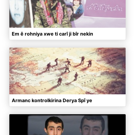
Em ê rohniya xwe ti carî ji bîr nekin
Armanc kontrolkirina Derya Spî ye