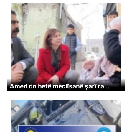
Amed do hetê meclîsanê şarî ra...