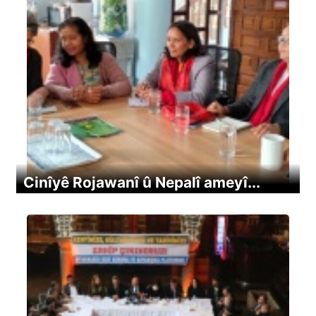
Cinîyê Rojawanî û Nepalî ameyî...