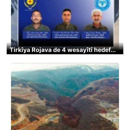
Tirkîya Rojava de 4 wesayîtî hedef...