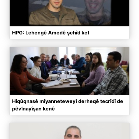
HPG: Lehengê Amedê şehîd ket
Hiqûqnasê mîyanneteweyî derheqê tecrîdî de
pêvînayîşan kenê