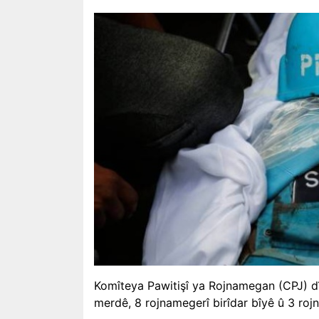
Komîteya Pawitişî ya Rojnamegan (CPJ) dîya
merdê, 8 rojnamegerî birîdar bîyê û 3 roj