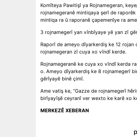
Komîteya Pawitişî ya Rojnamegeran, keye
rojnamegeranê mintiqaya şerî de raporêk
mintiqa ra û raporanê çapemenîye ra ame
3 rojnamegerî yan vînbîyaye yê yan zî gêr
Raporî de ameyo dîyarkerdiş ke 12 rojan
rojnamegeran zî cuya xo vîndî kerde.
Rojnamegeranê ke cuya xo vîndî kerda ra 13ê 
o. Ameyo dîyarkerdiş ke 8 rojnamegerî bir
gêrîyayê binê çimî.
Ame vatiş ke, “Gazze de rojnamegerî hêri
birîyayîşê ceyranî ver wexto ke karê xo ke
MERKEZÊ XEBERAN
p