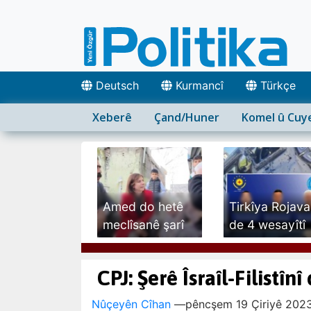
Deutsch
Kurmancî
Türkçe
Xeberê
Çand/Huner
Komel û Cuy
Amed do hetê
Tirkîya Rojava
meclîsanê şarî
de 4 wesayîtî
ra...
hedef...
CPJ: Şerê Îsraîl-Filistî
Nûçeyên Cîhan
—
pêncşem 19 Çiriyê 2023