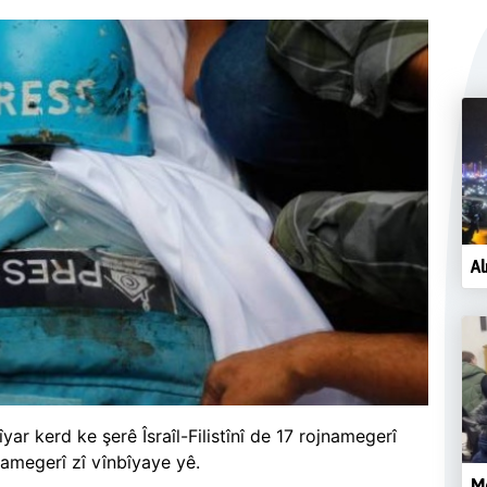
Al
r kerd ke şerê Îsraîl-Filistînî de 17 rojnamegerî
namegerî zî vînbîyaye yê.
Me