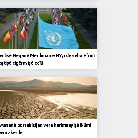
clîsê Heqanê Merdiman ê NYyî de seba Efrînî
ştişê cigêrayîşê ecîlî
wananê portekîzijan vera herimnayîşê îklîmî
ewa akerde