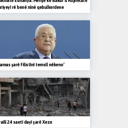
kmatê Elmanya: Hêrişê ke Bakur û Rojhelatê
rîyeyî rê benê nînê qebulkerdene
amas şarê Filistînî temsîl nêkeno’
raîlî 24 saetî dayî şarê Xeze