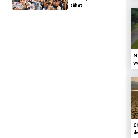
têhet
Me
wa
Ci
d