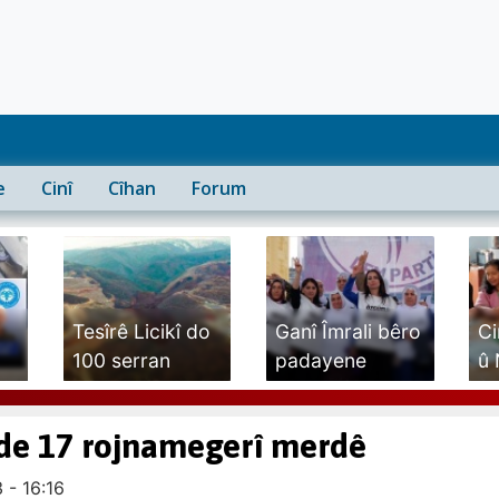
e
Cinî
Cîhan
Forum
Tesîrê Licikî do
Ganî Îmrali bêro
Ci
100 serran
padayene
û 
dewam...
am
nî de 17 rojnamegerî merdê
 - 16:16