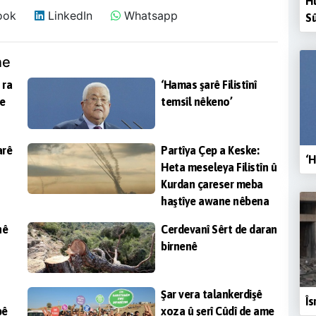
Hu
ook
LinkedIn
Whatsapp
Sû
ne
 ra
‘Hamas şarê Filistînî
me
temsîl nêkeno’
arê
Partîya Çep a Keske:
‘H
Heta meseleya Filistîn û
Kurdan çareser meba
haştîye awane nêbena
nê
Cerdevanî Sêrt de daran
birnenê
Şar vera talankerdişê
Îs
bê
xoza û şerî Cûdî de ame