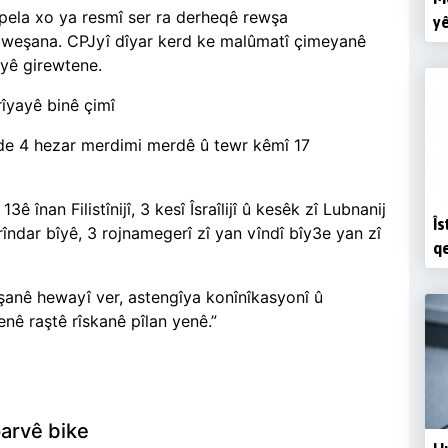
pela xo ya resmî ser ra derheqê rewşa
yê
 weşana. CPJyî dîyar kerd ke malûmatî çimeyanê
yê girewtene.
îyayê binê çimî
 de 4 hezar merdimi merdê û tewr kêmî 17
înan Filistînijî, 3 kesî Îsraîlijî û kesêk zî Lubnanij
Îs
îndar bîyê, 3 rojnamegerî zî yan vîndî bîy3e yan zî
qe
şanê hewayî ver, astengîya konînîkasyonî û
nê raştê rîskanê pîlan yenê.”
arvê bike