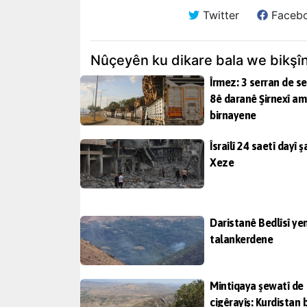
Twitter
Faceb
Nûçeyên ku dikare bala we bikşî
Îrmez: 3 serran de se
8ê daranê Şirnexî a
birnayene
Îsraîlî 24 saetî dayî ş
Xeze
Daristanê Bedlîsî ye
talankerdene
Mintiqaya şewatî de
cigêrayîş: Kurdistan 