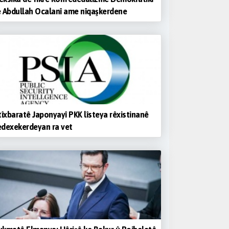
 Abdullah Ocalanî ame nîqaşkerdene
tîxbaratê Japonyayî PKK lîsteya rêxistinanê
dexekerdeyan ra vet