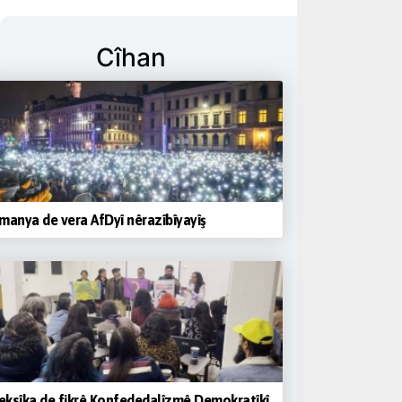
Cîhan
manya de vera AfDyî nêrazîbîyayîş
ksîka de fikrê Konfededalîzmê Demokratîkî