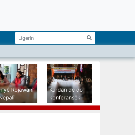
nîyê Rojawanî
Kurdan de do
Nepalî
konferansêk
eyî...
bêro...